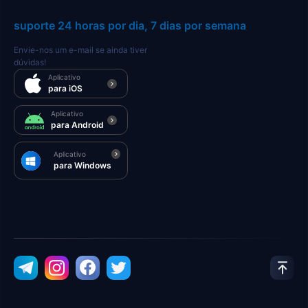
suporte 24 horas por dia, 7 dias por semana
Envie-nos um e-mail se ainda tiver
dúvidas!
Aplicativo
para iOS
Aplicativo
para Android
Aplicativo
para Windows