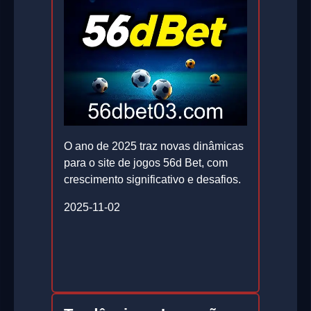
O ano de 2025 traz novas dinâmicas
para o site de jogos 56d Bet, com
crescimento significativo e desafios.
2025-11-02