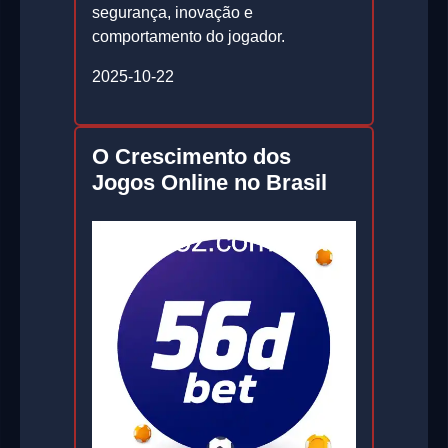
segurança, inovação e
comportamento do jogador.
2025-10-22
O Crescimento dos
Jogos Online no Brasil