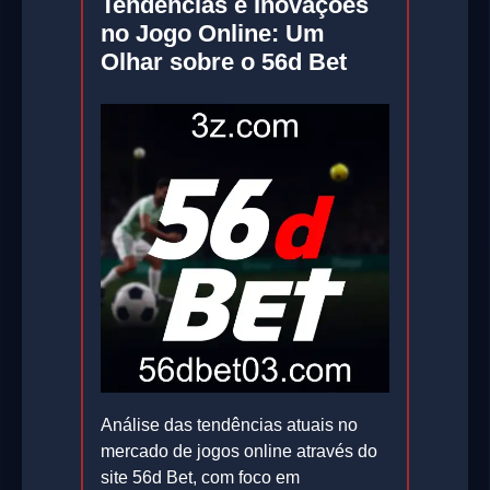
Tendências e Inovações
no Jogo Online: Um
Olhar sobre o 56d Bet
Análise das tendências atuais no
mercado de jogos online através do
site 56d Bet, com foco em