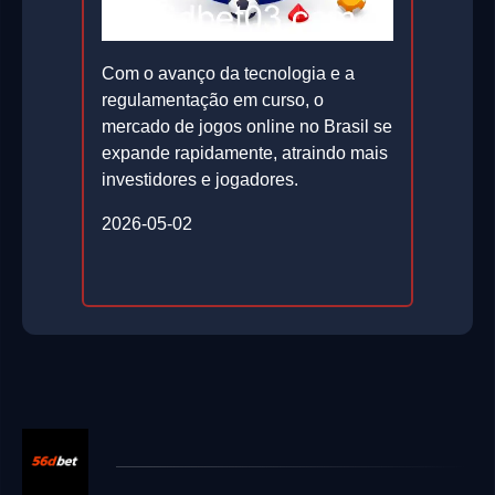
Com o avanço da tecnologia e a
regulamentação em curso, o
mercado de jogos online no Brasil se
expande rapidamente, atraindo mais
investidores e jogadores.
2026-05-02