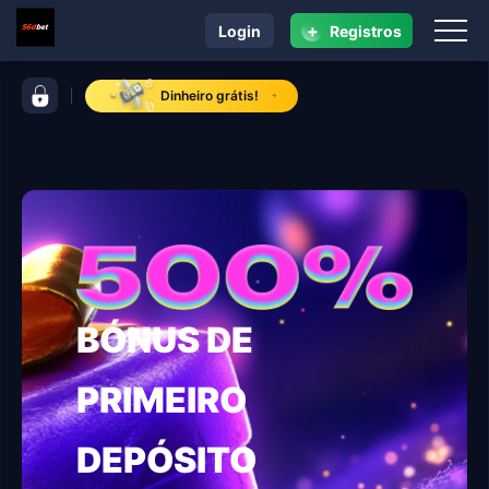
+
Login
Registros
navegação 56d bet
barra de controles 56d bet
Dinheiro grátis!
BÓNUS DE
PRIMEIRO
DEPÓSITO