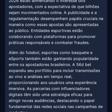
2026 estão alimentando o interesse dos
apostadores, com a expectativa de que bilhões
sejam movimentados online. A publicidade e a
regulamentação desempenham papéis cruciais na
maneira como essas apostas são apresentadas
ao público. Entidades esportivas estão
colaborando com plataformas para promover
práticas responsáveis e combater fraudes.
Além do futebol, esportes como basquete e
eSports também estão ganhando popularidade
entre os apostadores brasileiros. A 56d bet
expandiu seu portfólio para incluir transmissões
ao vivo e análises em tempo real,
proporcionando aos usuários uma experiência
imersiva. As parcerias com influenciadores
digitais têm sido uma estratégia eficaz para
atingir novas audiências, destacando o papel
fundamental das redes sociais nas campanhas de