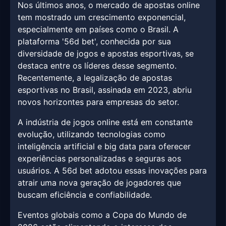
Nos últimos anos, o mercado de apostas online
tem mostrado um crescimento exponencial,
especialmente em países como o Brasil. A
plataforma '56d bet', conhecida por sua
diversidade de jogos e apostas esportivas, se
destaca entre os líderes desse segmento.
Recentemente, a legalização de apostas
esportivas no Brasil, assinada em 2023, abriu
novos horizontes para empresas do setor.
A indústria de jogos online está em constante
evolução, utilizando tecnologias como
inteligência artificial e big data para oferecer
experiências personalizadas e seguras aos
usuários. A 56d bet adotou essas inovações para
atrair uma nova geração de jogadores que
buscam eficiência e confiabilidade.
Eventos globais como a Copa do Mundo de