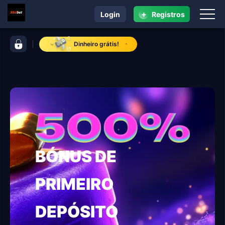
+
Login
Registros
navegação 56d bet
barra de controles 56d bet
Dinheiro grátis!
BÓNUS DE
PRIMEIRO
DEPÓSITO