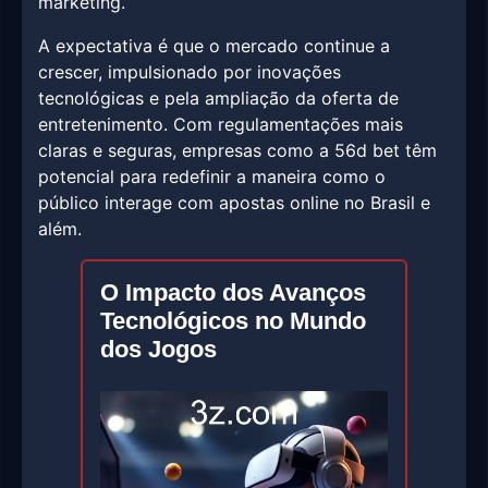
marketing.
A expectativa é que o mercado continue a
crescer, impulsionado por inovações
tecnológicas e pela ampliação da oferta de
entretenimento. Com regulamentações mais
claras e seguras, empresas como a 56d bet têm
potencial para redefinir a maneira como o
público interage com apostas online no Brasil e
além.
O Impacto dos Avanços
Tecnológicos no Mundo
dos Jogos