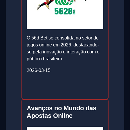
O 56d Bet se consolida no setor de
jogos online em 2026, destacando-
se pela inovação e interação com o
público brasileiro.
2026-03-15
Avanços no Mundo das
Apostas Online