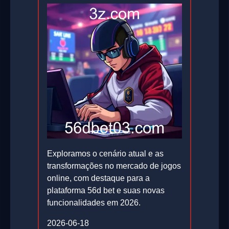
Exploramos o cenário atual e as
transformações no mercado de jogos
online, com destaque para a
plataforma 56d bet e suas novas
funcionalidades em 2026.
2026-06-18