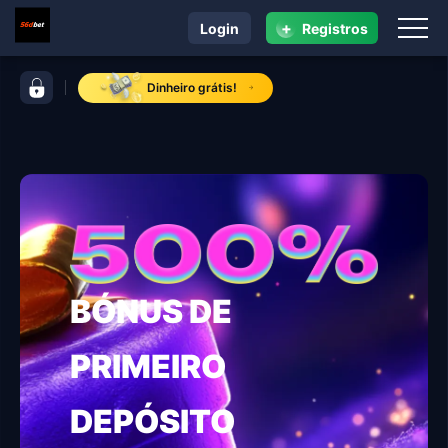
+
Login
Registros
navegação 56d bet
barra de controles 56d bet
Dinheiro grátis!
BÓNUS DE
PRIMEIRO
DEPÓSITO