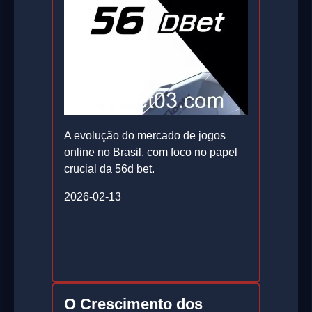
A evolução do mercado de jogos
online no Brasil, com foco no papel
crucial da 56d bet.
2026-02-13
O Crescimento dos