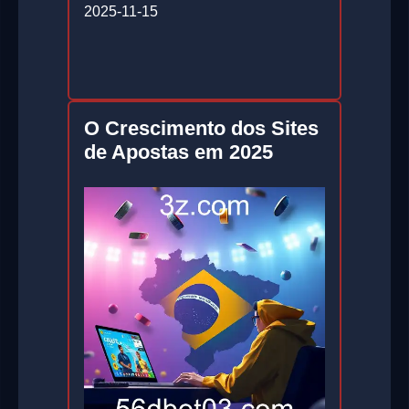
2025-11-15
O Crescimento dos Sites
de Apostas em 2025