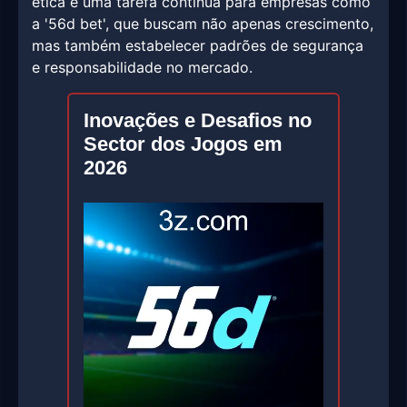
ética é uma tarefa contínua para empresas como
a '56d bet', que buscam não apenas crescimento,
mas também estabelecer padrões de segurança
e responsabilidade no mercado.
Inovações e Desafios no
Sector dos Jogos em
2026