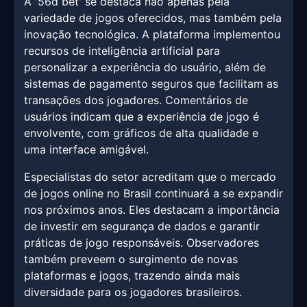
A '56d bet' se destaca não apenas pela
variedade de jogos oferecidos, mas também pela
inovação tecnológica. A plataforma implementou
recursos de inteligência artificial para
personalizar a experiência do usuário, além de
sistemas de pagamento seguros que facilitam as
transações dos jogadores. Comentários de
usuários indicam que a experiência de jogo é
envolvente, com gráficos de alta qualidade e
uma interface amigável.
Especialistas do setor acreditam que o mercado
de jogos online no Brasil continuará a se expandir
nos próximos anos. Eles destacam a importância
de investir em segurança de dados e garantir
práticas de jogo responsáveis. Observadores
também preveem o surgimento de novas
plataformas e jogos, trazendo ainda mais
diversidade para os jogadores brasileiros.