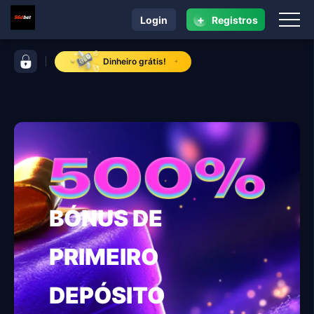
+
Login
Registros
navegação 56d bet
barra de controles 56d bet
Dinheiro grátis!
BÓNUS DE
PRIMEIRO
DEPÓSITO