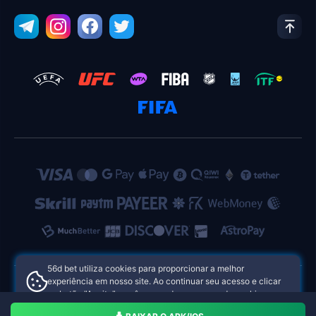
56d bet utiliza cookies para proporcionar a melhor
experiência em nosso site. Ao continuar seu acesso e clicar
no botão "Aceito", você concorda com o uso de cookies.
56d bet cassino online Brasil