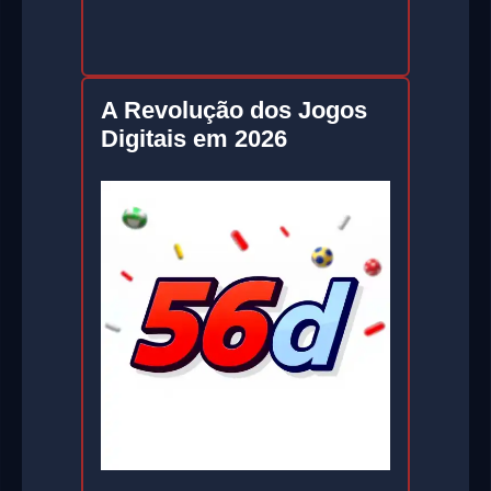
A Revolução dos Jogos
Digitais em 2026