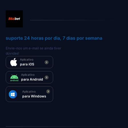
suporte 24 horas por dia, 7 dias por semana
Envie-nos um e-mail se ainda tiver
dúvidas!
Aplicativo
para iOS
Aplicativo
para Android
Aplicativo
para Windows