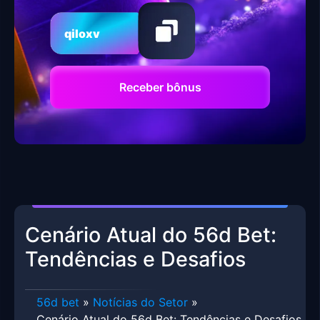
qiloxv
Receber bônus
Cenário Atual do 56d Bet:
Tendências e Desafios
56d bet
»
Notícias do Setor
»
Cenário Atual do 56d Bet: Tendências e Desafios