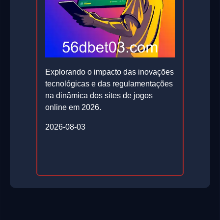
Explorando o impacto das inovações
tecnológicas e das regulamentações
na dinâmica dos sites de jogos
online em 2026.
2026-08-03