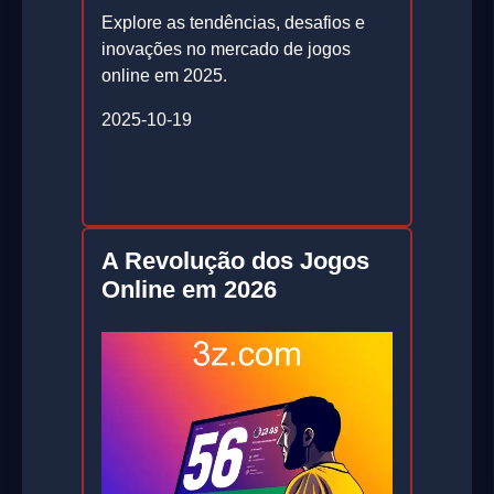
Explore as tendências, desafios e
inovações no mercado de jogos
online em 2025.
2025-10-19
A Revolução dos Jogos
Online em 2026