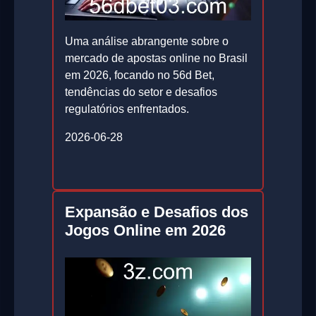
Uma análise abrangente sobre o
mercado de apostas online no Brasil
em 2026, focando no 56d Bet,
tendências do setor e desafios
regulatórios enfrentados.
2026-06-28
Expansão e Desafios dos
Jogos Online em 2026