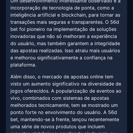
Um desenvolvimento interessante observado é a
incorporação de tecnologia de ponta, como a
inteligência artificial e blockchain, para tornar as
transações mais seguras e transparentes. O 56d
bet foi pioneiro na implementação de soluções
inovadoras que não só melhoram a experiência
do usuário, mas também garantem a integridade
das apostas realizadas. Isso atraiu mais usuários
e melhorou significativamente a confiança na
plataforma.
Além disso, o mercado de apostas online tem
visto um aumento significativo na diversidade de
jogos oferecidos. A popularização de eventos ao
vivo, combinados com sistemas de apostas
melhorados tecnicamente, tem se mostrado um
ponto forte no envolvimento do usuário. A 56d
bet, mantendo-se à frente, lançou recentemente
uma série de novos produtos que incluem