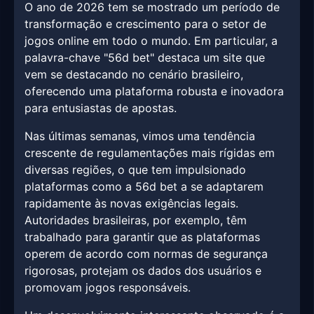
O ano de 2026 tem se mostrado um período de
transformação e crescimento para o setor de
jogos online em todo o mundo. Em particular, a
palavra-chave "56d bet" destaca um site que
vem se destacando no cenário brasileiro,
oferecendo uma plataforma robusta e inovadora
para entusiastas de apostas.
Nas últimas semanas, vimos uma tendência
crescente de regulamentações mais rígidas em
diversas regiões, o que tem impulsionado
plataformas como a 56d bet a se adaptarem
rapidamente às novas exigências legais.
Autoridades brasileiras, por exemplo, têm
trabalhado para garantir que as plataformas
operem de acordo com normas de segurança
rigorosas, protejam os dados dos usuários e
promovam jogos responsáveis.