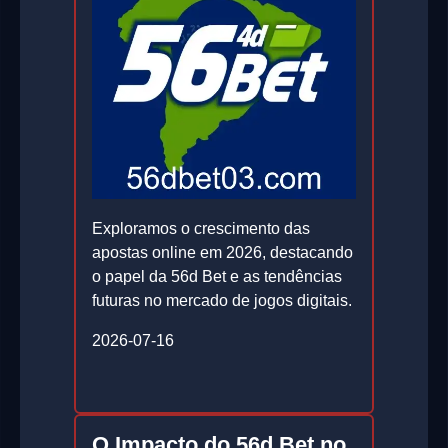
Exploramos o crescimento das
apostas online em 2026, destacando
o papel da 56d Bet e as tendências
futuras no mercado de jogos digitais.
2026-07-16
O Impacto do 56d Bet no