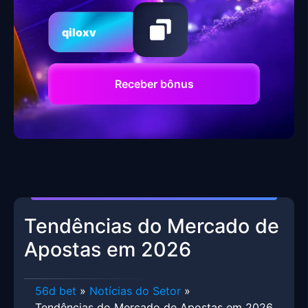
qiloxv
Receber bônus
Tendências do Mercado de
Apostas em 2026
56d bet
»
Notícias do Setor
»
Tendências do Mercado de Apostas em 2026