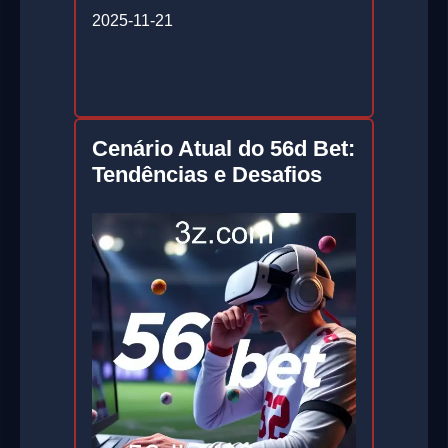
2025-11-21
Cenário Atual do 56d Bet:
Tendências e Desafios