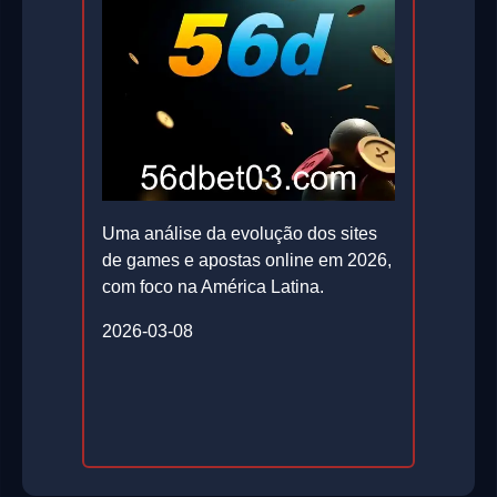
Uma análise da evolução dos sites
de games e apostas online em 2026,
com foco na América Latina.
2026-03-08