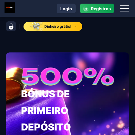
+
Login
Registros
navegação 56d bet
barra de controles 56d bet
Dinheiro grátis!
BÓNUS DE
PRIMEIRO
DEPÓSITO