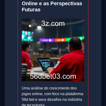
Online e as Perspectivas
Futuras
Uma análise do crescimento dos
jogos online, com foco na plataforma
56d bet e seus desafios na indústria
de tecnologia.