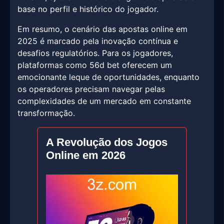
base no perfil e histórico do jogador.
Em resumo, o cenário das apostas online em
2025 é marcado pela inovação contínua e
desafios regulatórios. Para os jogadores,
plataformas como 56d bet oferecem um
emocionante leque de oportunidades, enquanto
os operadores precisam navegar pelas
complexidades de um mercado em constante
transformação.
A Revolução dos Jogos
Online em 2026