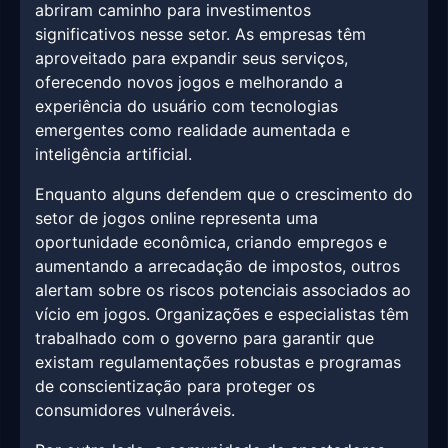
abriram caminho para investimentos
significativos nesse setor. As empresas têm
aproveitado para expandir seus serviços,
oferecendo novos jogos e melhorando a
experiência do usuário com tecnologias
emergentes como realidade aumentada e
inteligência artificial.
Enquanto alguns defendem que o crescimento do
setor de jogos online representa uma
oportunidade econômica, criando empregos e
aumentando a arrecadação de impostos, outros
alertam sobre os riscos potenciais associados ao
vício em jogos. Organizações e especialistas têm
trabalhado com o governo para garantir que
existam regulamentações robustas e programas
de conscientização para proteger os
consumidores vulneráveis.