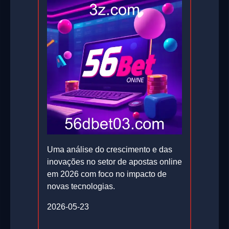
Uma análise do crescimento e das
inovações no setor de apostas online
em 2026 com foco no impacto de
novas tecnologias.
2026-05-23