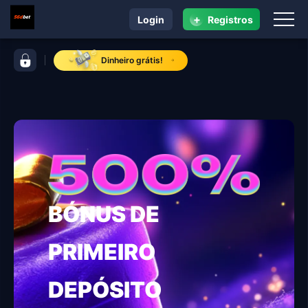
+
Login
Registros
navegação 56d bet
barra de controles 56d bet
Dinheiro grátis!
BÓNUS DE
PRIMEIRO
DEPÓSITO