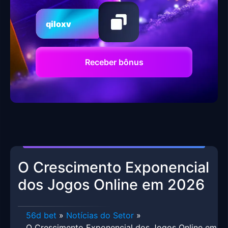
qiloxv
Receber bônus
O Crescimento Exponencial
dos Jogos Online em 2026
56d bet
»
Notícias do Setor
»
O Crescimento Exponencial dos Jogos Online em