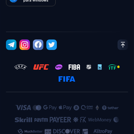
para Windows