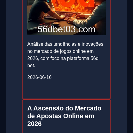
Análise das tendências e inovações
no mercado de jogos online em
2026, com foco na plataforma 56d
bet.
2026-06-16
A Ascensão do Mercado
de Apostas Online em
2026