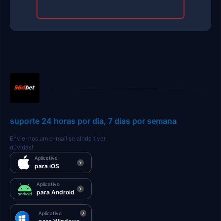
suporte 24 horas por dia, 7 dias por semana
Envie-nos um e-mail se ainda tiver
dúvidas!
Aplicativo
para iOS
Aplicativo
para Android
Aplicativo