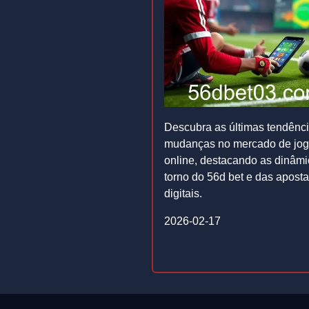
Descubra as últimas tendênci
mudanças no mercado de jo
online, destacando as dinâm
torno do 56d bet e das apost
digitais.
2026-02-17