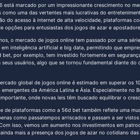
 está marcado por um impressionante crescimento no merc
 como uma das vertentes mais lucrativas do entreteniment
o do acesso à internet de alta velocidade, plataformas 
 opções para entusiastas dos jogos de azar e apostadores
nos, o mercado de jogos online tem passado por uma série
 em inteligência artificial e big data, permitindo que emp
d bet, por exemplo, tem investido fortemente em seguranç
a seus usuários, algo que se tornou fundamental diante do
rcado global de jogos online é estimado em superar os 10
emergentes da América Latina e Ásia. Especialmente no Br
importante, onde novas leis têm buscado equilibrar o cr
e de plataformas como a 56d bet também reflete uma muda
enas como passatempos arriscados e passam a ser vistos 
 Com isso, vemos um aumento nos investimentos em patrocí
ainda mais a presença dos jogos de azar no cotidiano das