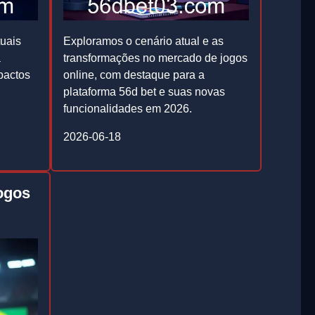
uais
Exploramos o cenário atual e as
a
transformações no mercado de jogos
pactos
online, com destaque para a
plataforma 56d bet e suas novas
funcionalidades em 2026.
2026-06-18
ogos