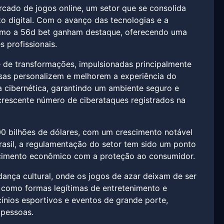
ado de jogos online, um setor que se consolida
o digital. Com o avanço das tecnologias e a
como a 56d bet ganham destaque, oferecendo uma
 profissionais.
 de transformações, impulsionadas principalmente
resas personalizem e melhorem a experiência do
a cibernética, garantindo um ambiente seguro e
 crescente número de ciberataques registrados na
0 bilhões de dólares, com um crescimento notável
asil, a regulamentação do setor tem sido um ponto
escimento econômico com a proteção ao consumidor.
nça cultural, onde os jogos de azar deixam de ser
como formas legítimas de entretenimento e
nios esportivos e eventos de grande porte,
 pessoas.