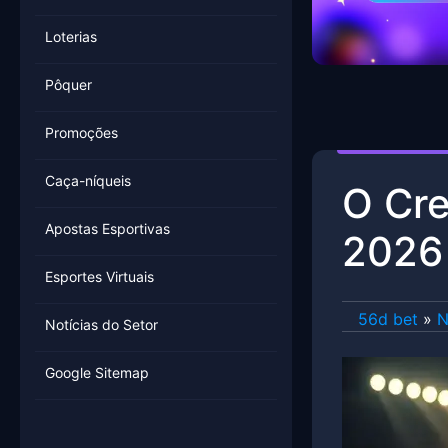
Loterias
Pôquer
Promoções
Caça-níqueis
O Cr
Apostas Esportivas
2026
Esportes Virtuais
56d bet
»
N
Notícias do Setor
Google Sitemap