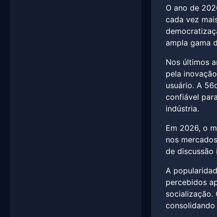
O ano de 2026
cada vez mais
democratizaçã
ampla gama de
Nos últimos a
pela inovação
usuário. A 56
confiável par
indústria.
Em 2026, o me
nos mercados 
de discussão 
A popularidad
percebidos ap
socialização.
consolidando 