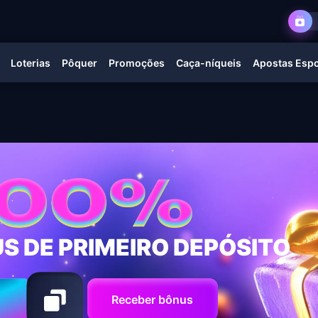
Loterias
Pôquer
Promoções
Caça-níqueis
Apostas Espo
S DE PRIMEIRO DEPÓSITO
Receber bônus