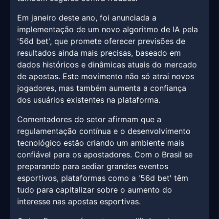
Em janeiro deste ano, foi anunciada a
implementação de um novo algoritmo de IA pela
'56d bet', que promete oferecer previsões de
resultados ainda mais precisas, baseado em
dados históricos e dinâmicas atuais do mercado
de apostas. Este movimento não só atrai novos
jogadores, mas também aumenta a confiança
dos usuários existentes na plataforma.
Comentadores do setor afirmam que a
regulamentação contínua e o desenvolvimento
tecnológico estão criando um ambiente mais
confiável para os apostadores. Com o Brasil se
preparando para sediar grandes eventos
esportivos, plataformas como a '56d bet' têm
tudo para capitalizar sobre o aumento do
interesse nas apostas esportivas.