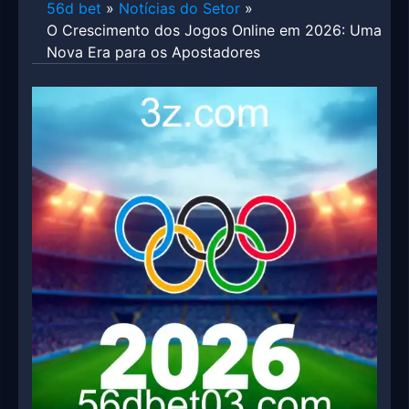
56d bet
»
Notícias do Setor
»
O Crescimento dos Jogos Online em 2026: Uma
Nova Era para os Apostadores