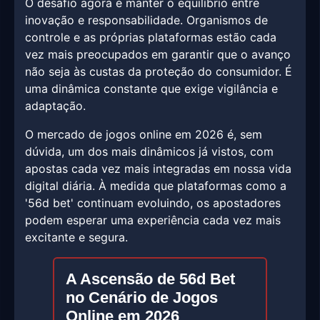
O desafio agora é manter o equilíbrio entre
inovação e responsabilidade. Organismos de
controle e as próprias plataformas estão cada
vez mais preocupados em garantir que o avanço
não seja às custas da proteção do consumidor. É
uma dinâmica constante que exige vigilância e
adaptação.
O mercado de jogos online em 2026 é, sem
dúvida, um dos mais dinâmicos já vistos, com
apostas cada vez mais integradas em nossa vida
digital diária. À medida que plataformas como a
'56d bet' continuam evoluindo, os apostadores
podem esperar uma experiência cada vez mais
excitante e segura.
A Ascensão de 56d Bet
no Cenário de Jogos
Online em 2026