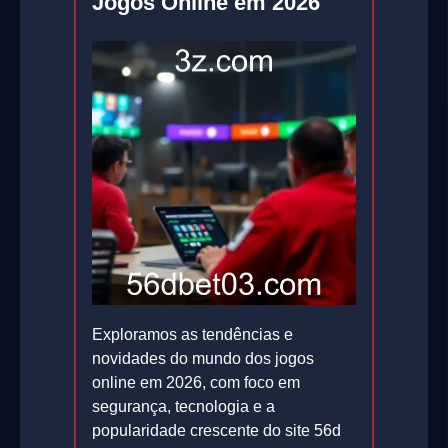
Jogos Online em 2026
Exploramos as tendências e
novidades do mundo dos jogos
online em 2026, com foco em
segurança, tecnologia e a
popularidade crescente do site 56d