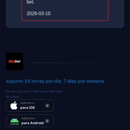
bet.
2026-03-10
suporte 24 horas por dia, 7 dias por semana
Envie-nos um e-mail se ainda tiver
dúvidas!
Aplicativo
para iOS
Aplicativo
para Android