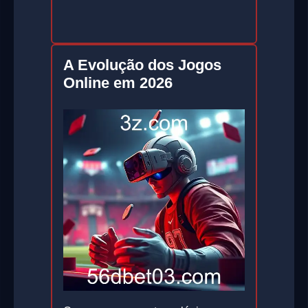
A Evolução dos Jogos
Online em 2026