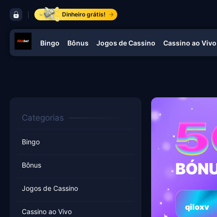
barra de controles 56d bet
Dinheiro grátis!
Bingo
Bônus
Jogos de Cassino
Cassino ao Vivo
navegação 56d bet
Categorias
Bingo
BÓNU
Bônus
Jogos de Cassino
qiloxv
Cassino ao Vivo