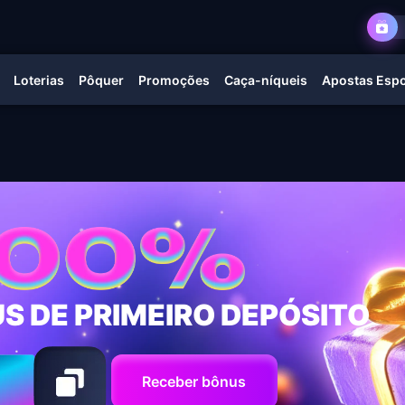
Loterias
Pôquer
Promoções
Caça-níqueis
Apostas Espo
S DE PRIMEIRO DEPÓSITO
Receber bônus