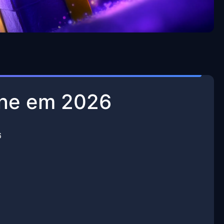
ine em 2026
6