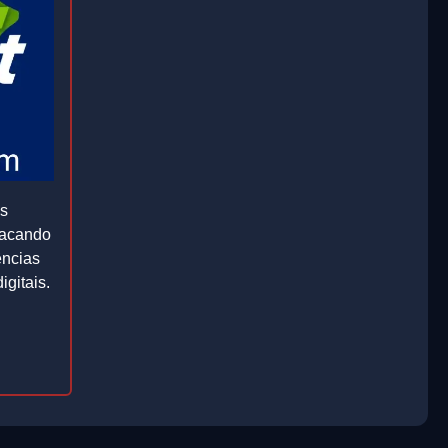
as
tacando
ências
igitais.