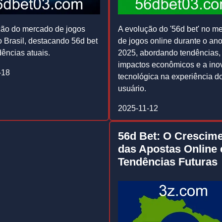
ção do mercado de jogos
A evolução do '56d bet' no m
o Brasil, destacando 56d bet
de jogos online durante o an
dências atuais.
2025, abordando tendências,
impactos econômicos e a ino
-18
tecnológica na experiência d
usuário.
2025-11-12
56d Bet: O Crescim
das Apostas Online 
Tendências Futuras