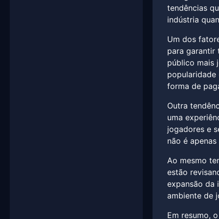
tendências qu
indústria qua
Um dos fatore
para garantir
público mais 
popularidade 
forma de paga
Outra tendênc
uma experiênc
jogadores e s
não é apenas 
Ao mesmo temp
estão revisand
expansão da i
ambiente de j
Em resumo, o 