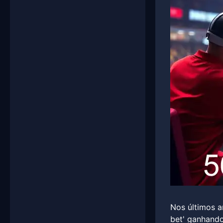
Nos últimos a
bet' ganhando