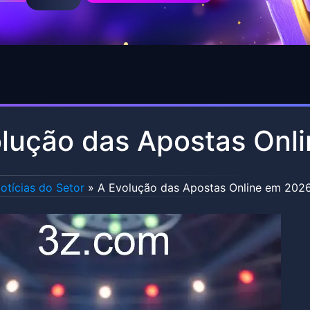
lução das Apostas Onl
otícias do Setor
»
A Evolução das Apostas Online em 202